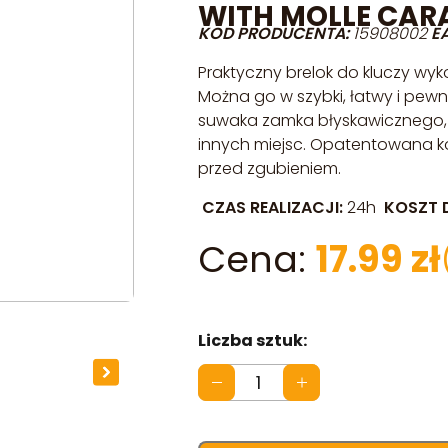
WITH MOLLE CAR
KOD PRODUCENTA:
15908002
E
Praktyczny brelok do kluczy wyko
Można go w szybki, łatwy i pewn
suwaka zamka błyskawicznego, tr
innych miejsc. Opatentowana ko
przed zgubieniem.
CZAS REALIZACJI:
24h
KOSZT 
17.99
zł
ilość
BRELOK
MIL-