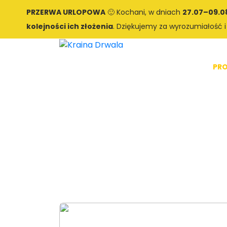
PRZERWA URLOPOWA
🙂 Kochani, w dniach
27.07–09.0
kolejności ich złożenia
. Dziękujemy za wyrozumiałość i
Starter
PR
-40%