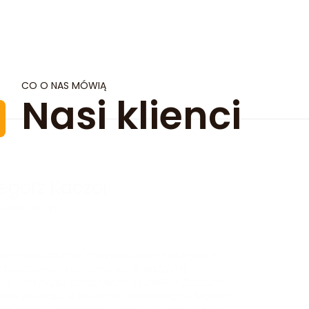
CO O NAS MÓWIĄ
Nasi klienci
 Kaczor
PL
nanie, indywidualne podejście i
ia, widoczne są w każdym
zez chłopaków pudełku! Zapach
akuje klientów, stanowiąc idealną