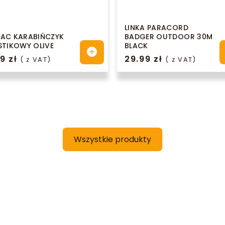
LINKA PARACORD
AC KARABIŃCZYK
BADGER OUTDOOR 30M
STIKOWY OLIVE
BLACK
99
zł
29.99
zł
( z VAT)
( z VAT)
Wszystkie produkty