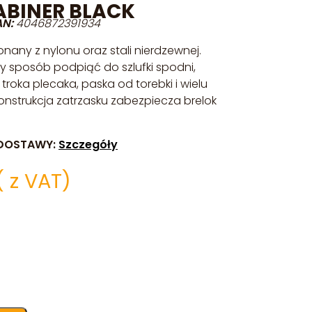
ABINER BLACK
AN:
4046872391934
nany z nylonu oraz stali nierdzewnej.
y sposób podpiąć do szlufki spodni,
oka plecaka, paska od torebki i wielu
nstrukcja zatrzasku zabezpiecza brelok
DOSTAWY:
Szczegóły
( z VAT)