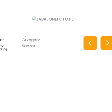
Grzegorz
ZABAJONEFOTO.
Staranne wyko
pasja tworzen
wykonanym pr
lasu mile zask