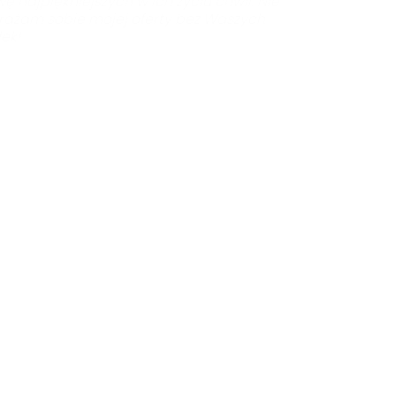
niejszych w ich życiu chwil. Nie
ie mojej oferty bez Waszych