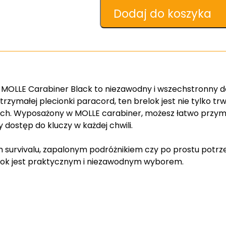
TEC
Dodaj do koszyka
PARACORD
KEYHOLDER
WITH
MOLLE
CARABINER
h MOLLE Carabiner Black to niezawodny i wszechstronny 
BLACK
zymałej plecionki paracord, ten brelok jest nie tylko trw
ach. Wyposażony w MOLLE carabiner, możesz łatwo przym
dostęp do kluczy w każdej chwili.
iem survivalu, zapalonym podróżnikiem czy po prostu potr
lok jest praktycznym i niezawodnym wyborem.