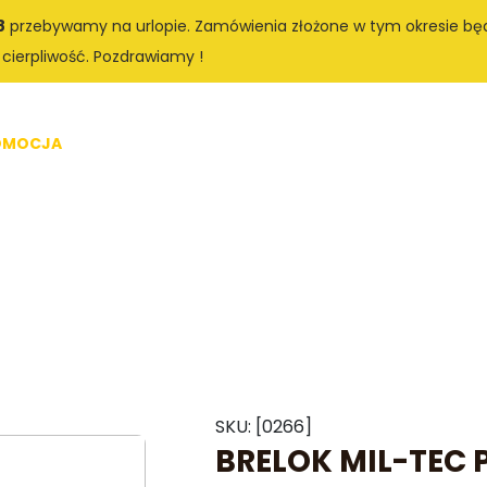
8
przebywamy na urlopie. Zamówienia złożone w tym okresie bę
 cierpliwość. Pozdrawiamy !
Akcesoria
O
OMOCJA
Bushcraft
Dekoracje
fotograficzne
na
SKU:
[0266]
BRELOK MIL-TEC