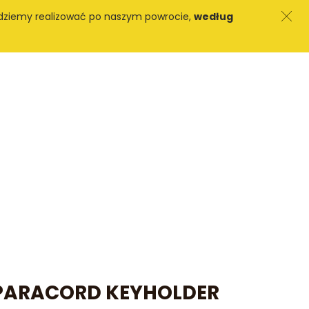
dziemy realizować po naszym powrocie,
według
Blog
Kontakt
s
 PARACORD KEYHOLDER