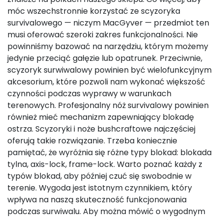
móc wszechstronnie korzystać ze scyzoryka
survivalowego — niczym MacGyver — przedmiot ten
musi oferować szeroki zakres funkcjonalności. Nie
powinniśmy bazować na narzędziu, którym możemy
jedynie przeciąć gałęzie lub opatrunek. Przeciwnie,
scyzoryk surwiwalowy powinien być wielofunkcyjnym
akcesorium, które pozwoli nam wykonać większość
Starter -40%
czynności podczas wyprawy w warunkach
PROMOCJA
terenowych. Profesjonalny nóż survivalowy powinien
również mieć mechanizm zapewniający blokadę
Akcesoria fotograficzne
ostrza. Scyzoryki i noże bushcraftowe najczęściej
Bushcraft
oferują takie rozwiązanie. Trzeba koniecznie
pamiętać, że wyróżnia się różne typy blokad: blokada
Dekoracje
tylna, axis-lock, frame-lock. Warto poznać każdy z
typów blokad, aby później czuć się swobodnie w
O nas
terenie. Wygoda jest istotnym czynnikiem, który
Blog
wpływa na naszą skuteczność funkcjonowania
podczas surwiwalu. Aby można mówić o wygodnym
Kontakt