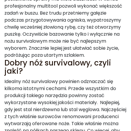
profesjonalny multitool pozwoli wykonać większość
zadań w buszu. Bez trudu przetniemy gałęzie
podczas przygotowywania ogniska, wypatroszymy
chwilę wcześniej złowioną rybę, czy też otworzymy
puszkę. Oczywiście bazowanie tylko i wyłącznie na
nożu survivalowym może nie być najlepszym
wyborem. Znacznie lepiej jest ułatwiać sobie życie,
podróżując poza utartym szlakiem.
Dobry nóż survivalowy, czyli
jaki?
Idealny nóż survivalowy powinien odznaczać się
kilkoma istotnymi cechami. Przede wszystkim do
produkcji takiego narzędzia powinny zostać
wykorzystane wysokiej jakości materiały. Najlepiej,
gdy jest stal nierdzewna lub stal węglowa. Najczęściej
z tych właśnie surowców renomowani producenci
wytwarzają oferowane noże. Takie właśnie można
znaleźć na półkach naszego sklepu. Co więcej, aby