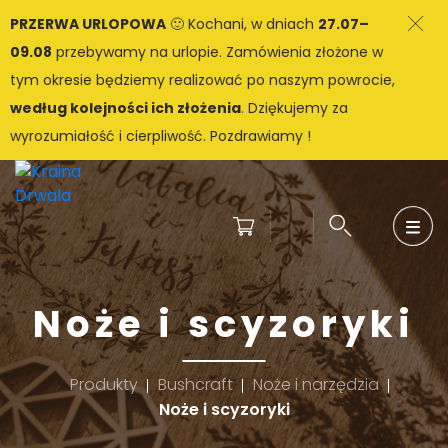
PRZERWA URLOPOWA
🙂 Kochani, w dniach
27.07–
09.08
przebywamy na urlopie. Zamówienia złożone w
tym okresie będziemy realizować po naszym powrocie,
według kolejności ich złożenia
. Dziękujemy za
wyrozumiałość i cierpliwość. Pozdrawiamy !
Noże i scyzoryki
Produkty
Bushcraft
Noże i narzędzia
Noże i scyzoryki