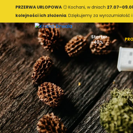
PRZERWA URLOPOWA
🙂 Kochani, w dniach
27.07–09.0
kolejności ich złożenia
. Dziękujemy za wyrozumiałość i
Starter
PR
-40%