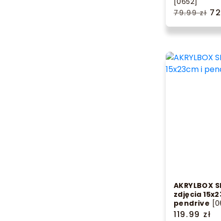
[0652]
72
79.99 zł
AKRYLBOX S
zdjęcia 15x2
pendrive
[0
119.99 zł