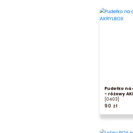
Pudełko na 
- różowy A
[0403]
90 zł