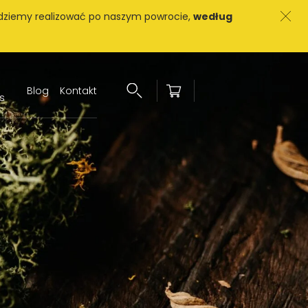
dziemy realizować po naszym powrocie,
według
Blog
Kontakt
s