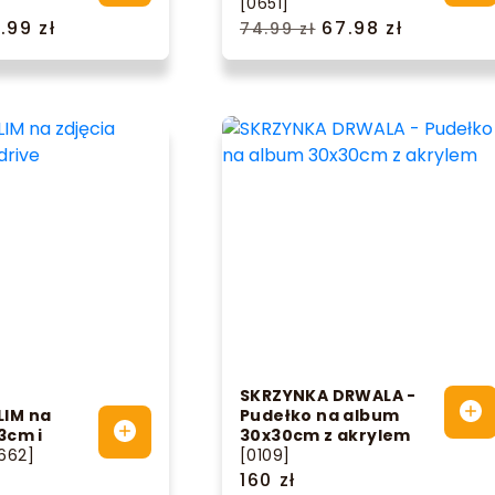
[0651]
.99 zł
67.98 zł
74.99 zł
SKRZYNKA DRWALA -
LIM na
Pudełko na album
3cm i
30x30cm z akrylem
662]
[0109]
160 zł