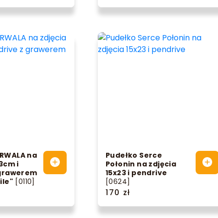
RWALA na
Pudełko Serce
3cm i
Połonin na zdjęcia
 grawerem
15x23 i pendrive
ile"
[0110]
[0624]
170 zł