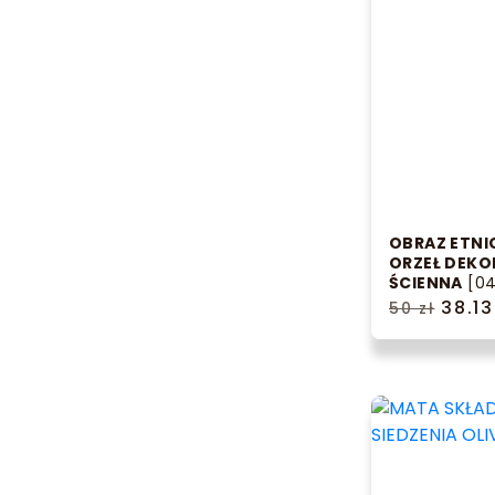
OBRAZ ETNI
ORZEŁ DEKO
ŚCIENNA
[04
38.13
50 zł