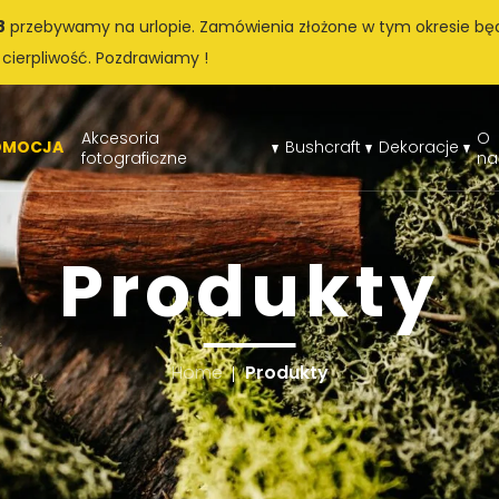
8
przebywamy na urlopie. Zamówienia złożone w tym okresie bę
 cierpliwość. Pozdrawiamy !
Akcesoria
O
OMOCJA
Bushcraft
Dekoracje
fotograficzne
na
Produkty
Home
Produkty